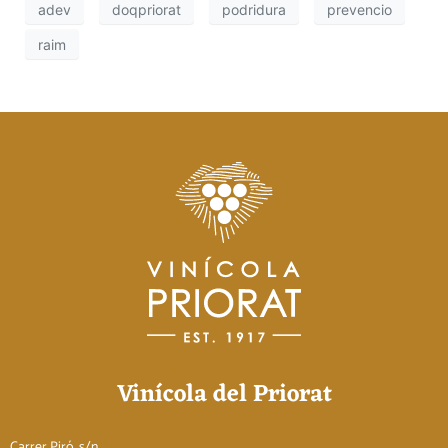
adev
doqpriorat
podridura
prevencio
raim
Vinícola del Priorat
Carrer Piró, s/n