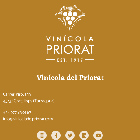
Vinícola del Priorat
Carrer Piró, s/n
43737 Gratallops (Tarragona)
+34 977 83 91 67
info@vinicoladelpriorat.com