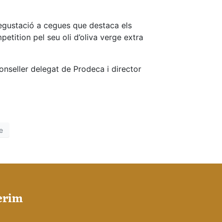
egustació a cegues que destaca els
etition pel seu oli d’oliva verge extra
onseller delegat de Prodeca i director
e
erim