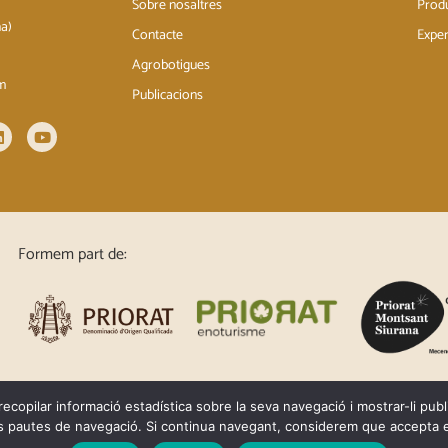
Sobre nosaltres
Prod
na)
Contacte
Exper
Agrobotigues
om
Publicacions
Formem part de:
recopilar informació estadística sobre la seva navegació i mostrar-li pub
s pautes de navegació. Si continua navegant, considerem que accepta e