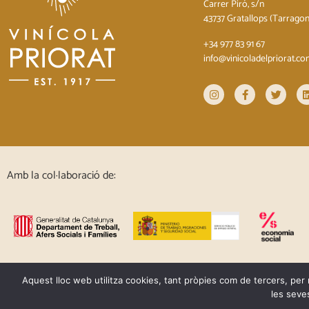
Carrer Piró, s/n
43737 Gratallops (Tarrago
+34 977 83 91 67
info@vinicoladelpriorat.c
Amb la col·laboració de:
Aquest lloc web utilitza cookies, tant pròpies com de tercers, per 
les seve