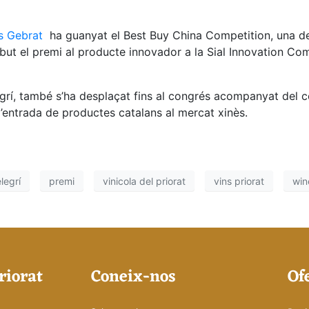
s Gebrat
ha guanyat el Best Buy China Competition, una d
ut el premi al producte innovador a la Sial Innovation Comp
egrí, també s’ha desplaçat fins al congrés acompanyat del c
r l’entrada de productes catalans al mercat xinès.
legrí
premi
vinicola del priorat
vins priorat
win
riorat
Coneix-nos
Of