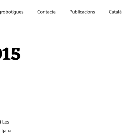
grobotigues
Contacte
Publicacions
Català
015
i Les
itjana