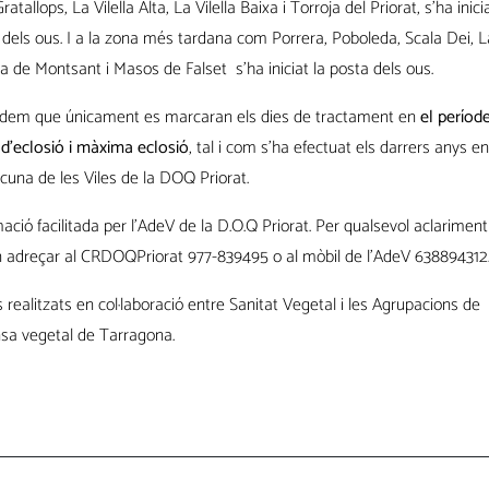
atallops, La Vilella Alta, La Vilella Baixa i Torroja del Priorat, s’ha inici
 dels ous. I a la zona més tardana com Porrera, Poboleda, Scala Dei, L
a de Montsant i Masos de Falset s’ha iniciat la posta dels ous.
dem que únicament es marcaran els dies de tractament en
el períod
i d’eclosió i màxima eclosió
, tal i com s’ha efectuat els darrers anys e
cuna de les Viles de la DOQ Priorat.
ació facilitada per l’AdeV de la D.O.Q Priorat. Per qualsevol aclariment
 adreçar al CRDOQPriorat 977-839495 o al mòbil de l’AdeV 638894312
 realitzats en col·laboració entre Sanitat Vegetal i les Agrupacions de
sa vegetal de Tarragona.