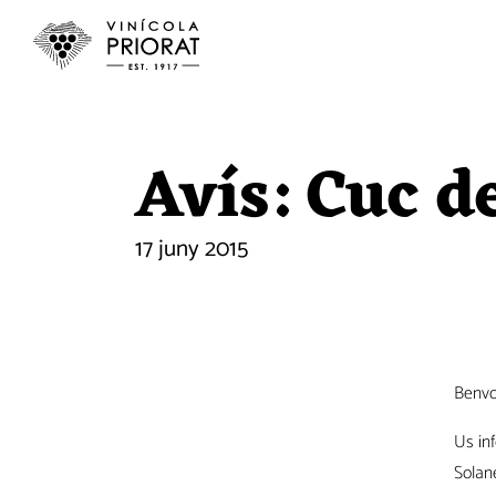
Avís: Cuc d
17 juny 2015
Benvo
Us in
Solan