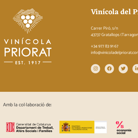
Vinícola del P
Carrer Piró, s/n
43737 Gratallops (Tarrago
+34 977 83 91 67
info@vinicoladelpriorat.c
Amb la col·laboració de: