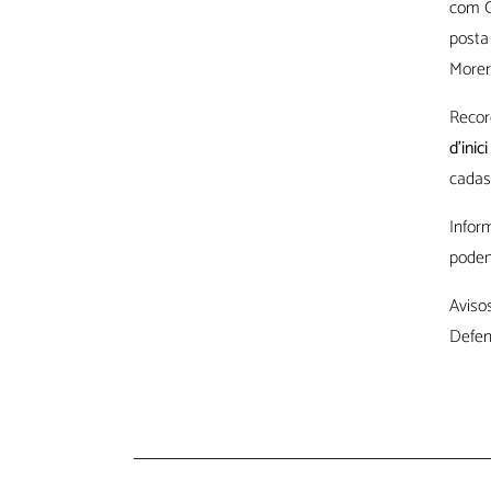
com Gr
posta
Morer
Recor
d’inic
cadas
Inform
poden
Avisos
Defen