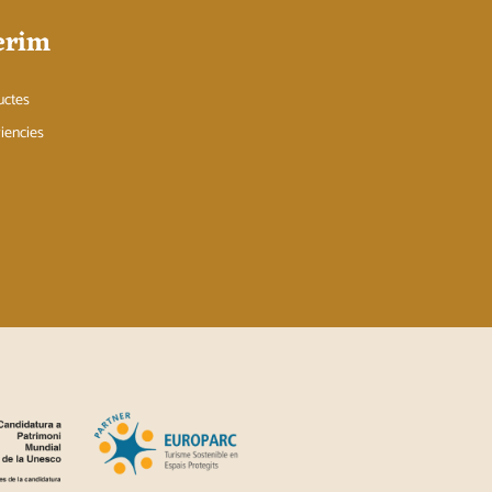
erim
uctes
iencies