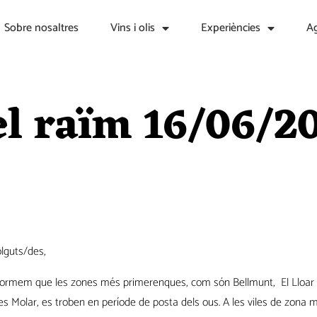
Sobre nosaltres
Vins i olis
Experiències
A
el raïm 16/06/2
lguts/des,
formem que les zones més primerenques, com són Bellmunt, El Lloar 
es Molar, es troben en període de posta dels ous. A les viles de zona m