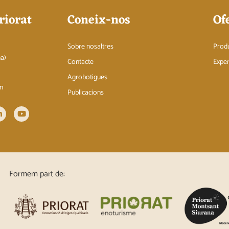
riorat
Coneix-nos
Of
Sobre nosaltres
Prod
na)
Contacte
Exper
Agrobotigues
om
Publicacions
Formem part de: